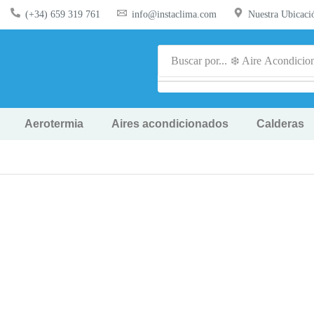
(+34) 659 319 761
info@instaclima.com
Nuestra Ubicaci
Buscar por...
❄️ Aire Acondicio
Aerotermia
Aires acondicionados
Calderas