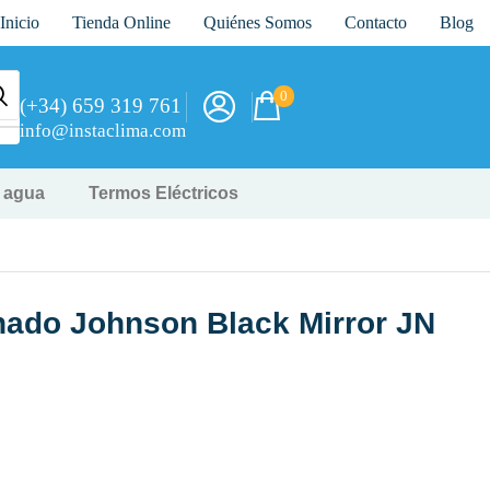
Inicio
Tienda Online
Quiénes Somos
Contacto
Blog
0
(+34) 659 319 761
info@instaclima.com
y agua
Termos Eléctricos
nado Johnson Black Mirror JN