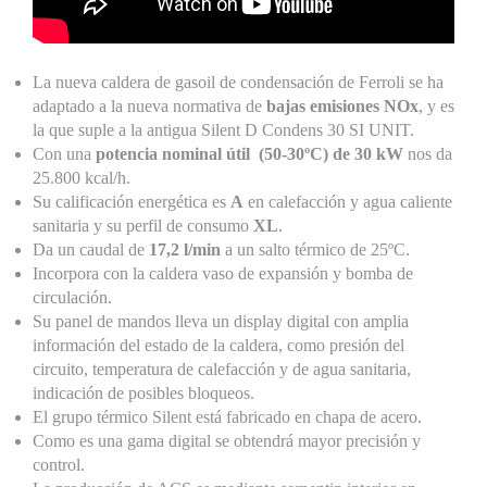
La nueva caldera de gasoil de condensación de Ferroli se ha
adaptado a la nueva normativa de
bajas emisiones NOx
, y es
la que suple a la antigua Silent D Condens 30 SI UNIT.
Con una
potencia nominal útil (50-30ºC) de 30 kW
nos da
25.800 kcal/h.
Su calificación energética es
A
en calefacción y agua caliente
sanitaria y su perfil de consumo
XL
.
Da un caudal de
17,2 l/min
a un salto térmico de 25ºC.
Incorpora con la caldera vaso de expansión y bomba de
circulación.
Su panel de mandos lleva un display digital con amplia
información del estado de la caldera, como presión del
circuito, temperatura de calefacción y de agua sanitaria,
indicación de posibles bloqueos.
El grupo térmico Silent está fabricado en chapa de acero.
Como es una gama digital se obtendrá mayor precisión y
control.