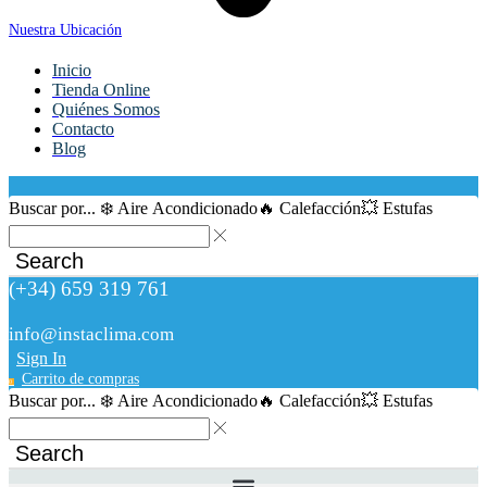
Nuestra Ubicación
Inicio
Tienda Online
Quiénes Somos
Contacto
Blog
Buscar por...
❄️ Aire Acondicionado
🔥 Calefacción
💥 Estufas
Search
(+34) 659 319 761
info@instaclima.com
Sign In
Carrito de compras
0
Buscar por...
❄️ Aire Acondicionado
🔥 Calefacción
💥 Estufas
Search