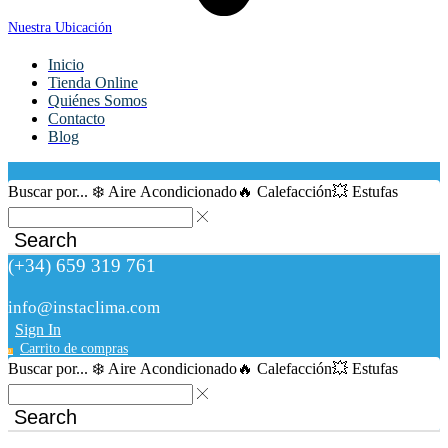
Nuestra Ubicación
Inicio
Tienda Online
Quiénes Somos
Contacto
Blog
Buscar por...
❄️ Aire Acondicionado
🔥 Calefacción
💥 Estufas
Search
(+34) 659 319 761
info@instaclima.com
Sign In
Carrito de compras
0
Buscar por...
❄️ Aire Acondicionado
🔥 Calefacción
💥 Estufas
Search