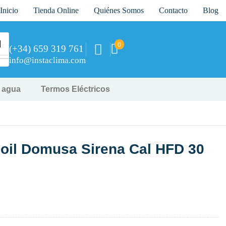
Inicio
Tienda Online
Quiénes Somos
Contacto
Blog
0
(+34) 659 319 761
info@instaclima.com
y agua
Termos Eléctricos
oil Domusa Sirena Cal HFD 30