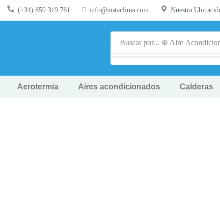
(+34) 659 319 761
info@instaclima.com
Nuestra Ubicació
Buscar por...
❄️ Aire Acondicio
Aerotermia
Aires acondicionados
Calderas