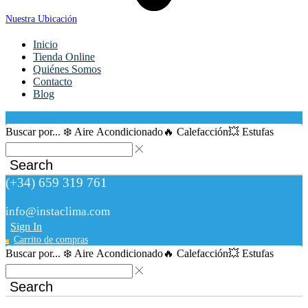
Nuestra Ubicación
Inicio
Tienda Online
Quiénes Somos
Contacto
Blog
Buscar por...
❄️ Aire Acondicionado
🔥 Calefacción
💥 Estufas
Search
(+34) 659 319 761
info@instaclima.com
Sign In
Carrito de compras
0
Buscar por...
❄️ Aire Acondicionado
🔥 Calefacción
💥 Estufas
Search