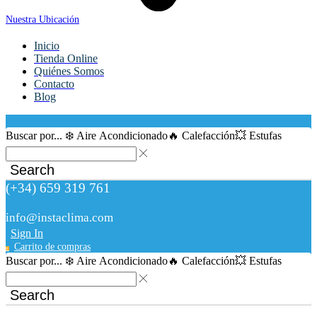
Nuestra Ubicación
Inicio
Tienda Online
Quiénes Somos
Contacto
Blog
Buscar por...
❄️ Aire Acondicionado
🔥 Calefacción
💥 Estufas
Search
(+34) 659 319 761
info@instaclima.com
Sign In
Carrito de compras
0
Buscar por...
❄️ Aire Acondicionado
🔥 Calefacción
💥 Estufas
Search