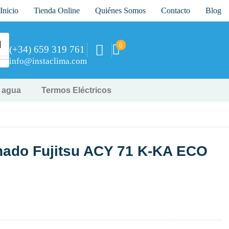
Inicio
Tienda Online
Quiénes Somos
Contacto
Blog
0
(+34) 659 319 761
info@instaclima.com
y agua
Termos Eléctricos
nado Fujitsu ACY 71 K-KA ECO