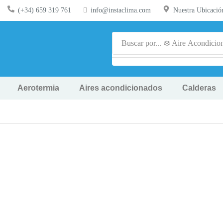
(+34) 659 319 761
info@instaclima.com
Nuestra Ubicació
Buscar por...
❄️ Aire Acondicio
Aerotermia
Aires acondicionados
Calderas