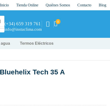
Inicio
Tienda Online
Quiénes Somos
Contacto
Blog
0
(+34) 659 319 761
info@instaclima.com
y agua
Termos Eléctricos
 Bluehelix Tech 35 A