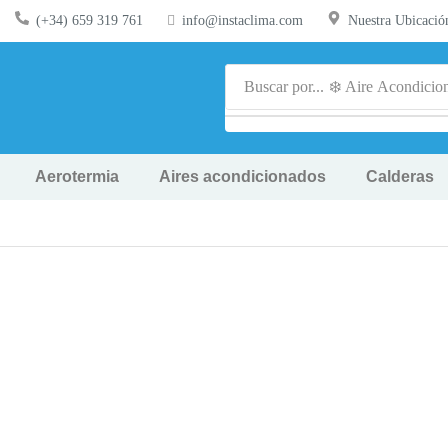
(+34) 659 319 761
info@instaclima.com
Nuestra Ubicació
Buscar por...
❄️ Aire Acondicio
Aerotermia
Aires acondicionados
Calderas